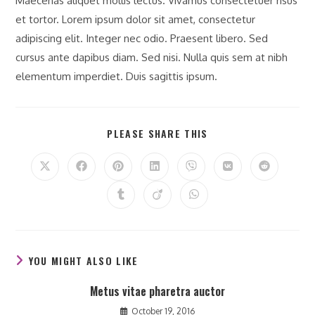
Maecenas aliquet mollis lectus. Vivamus consectetuer risus
et tortor. Lorem ipsum dolor sit amet, consectetur
adipiscing elit. Integer nec odio. Praesent libero. Sed
cursus ante dapibus diam. Sed nisi. Nulla quis sem at nibh
elementum imperdiet. Duis sagittis ipsum.
SHARE
PLEASE SHARE THIS
THIS
CONTENT
Opens
Opens
Opens
Opens
Opens
Opens
Opens
in
in
in
in
in
in
in
a
a
a
a
a
a
a
Opens
Opens
Opens
new
new
new
new
new
new
new
in
in
in
window
window
window
window
window
window
window
a
a
a
new
new
new
window
window
window
YOU MIGHT ALSO LIKE
Metus vitae pharetra auctor
October 19, 2016