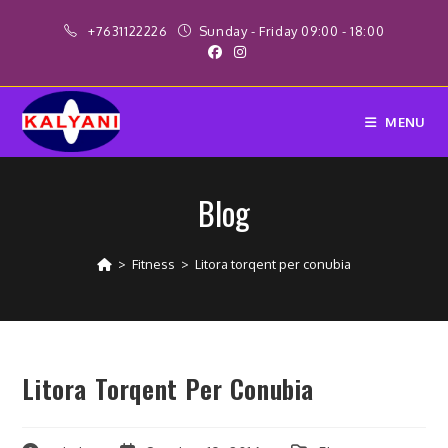
Skip
+7631122226
Sunday - Friday 09:00 - 18:00
to
content
MENU
Blog
>
Fitness
>
Litora torqent per conubia
Litora Torqent Per Conubia