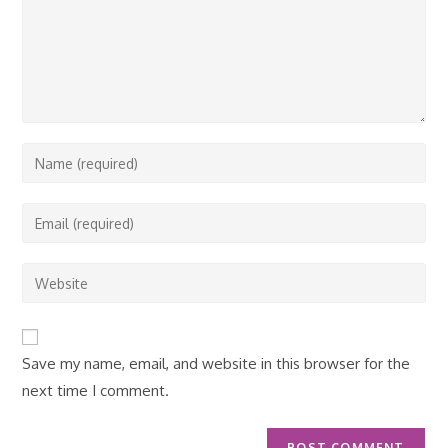
Enter
your
name
Enter
or
your
username
email
Enter
to
address
your
comment
to
website
comment
URL
Save my name, email, and website in this browser for the
(optional)
next time I comment.