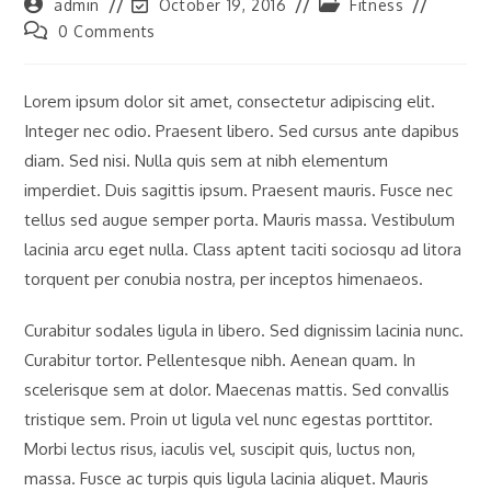
Post
Post
Post
admin
October 19, 2016
Fitness
author:
last
category:
Post
0 Comments
modified:
comments:
Lorem ipsum dolor sit amet, consectetur adipiscing elit.
Integer nec odio. Praesent libero. Sed cursus ante dapibus
diam. Sed nisi. Nulla quis sem at nibh elementum
imperdiet. Duis sagittis ipsum. Praesent mauris. Fusce nec
tellus sed augue semper porta. Mauris massa. Vestibulum
lacinia arcu eget nulla. Class aptent taciti sociosqu ad litora
torquent per conubia nostra, per inceptos himenaeos.
Curabitur sodales ligula in libero. Sed dignissim lacinia nunc.
Curabitur tortor. Pellentesque nibh. Aenean quam. In
scelerisque sem at dolor. Maecenas mattis. Sed convallis
tristique sem. Proin ut ligula vel nunc egestas porttitor.
Morbi lectus risus, iaculis vel, suscipit quis, luctus non,
massa. Fusce ac turpis quis ligula lacinia aliquet. Mauris